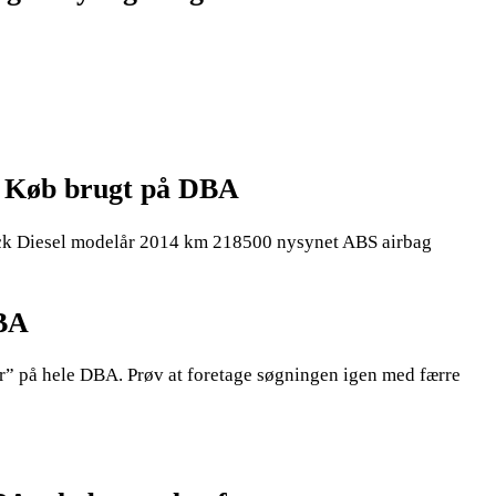
– Køb brugt på DBA
back Diesel modelår 2014 km 218500 nysynet ABS airbag
DBA
er” på hele DBA. Prøv at foretage søgningen igen med færre