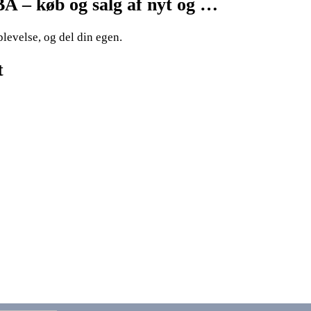
A – køb og salg af nyt og …
levelse, og del din egen.
t