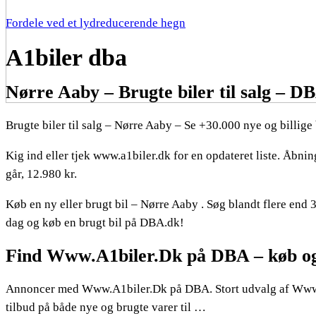
Fordele ved et lydreducerende hegn
A1biler dba
Nørre Aaby – Brugte biler til salg – D
Brugte biler til salg – Nørre Aaby – Se +30.000 nye og billige 
Kig ind eller tjek www.a1biler.dk for en opdateret liste. Åbn
går, 12.980 kr.
Køb en ny eller brugt bil – Nørre Aaby . Søg blandt flere end 3
dag og køb en brugt bil på DBA.dk!
Find Www.A1biler.Dk på DBA – køb og 
Annoncer med Www.A1biler.Dk på DBA. Stort udvalg af Www.A1b
tilbud på både nye og brugte varer til …