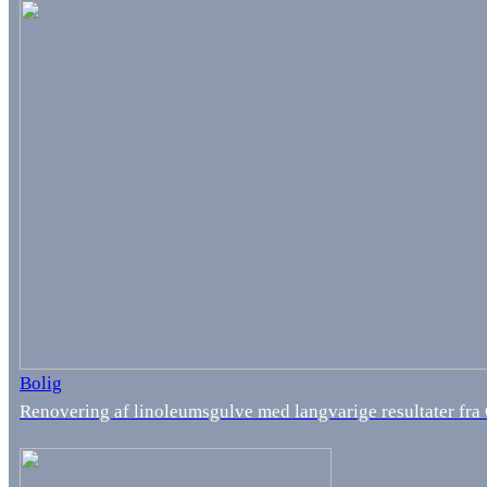
Bolig
Renovering af linoleumsgulve med langvarige resultater fr