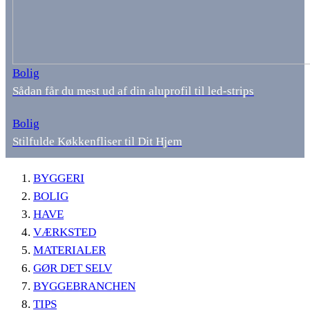
Bolig
Sådan får du mest ud af din aluprofil til led-strips
Bolig
Stilfulde Køkkenfliser til Dit Hjem
BYGGERI
BOLIG
HAVE
VÆRKSTED
MATERIALER
GØR DET SELV
BYGGEBRANCHEN
TIPS