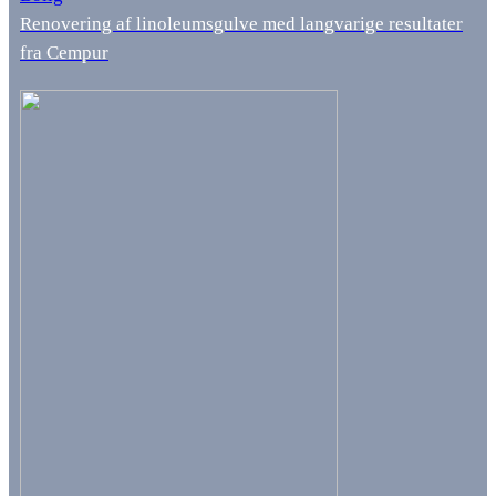
Renovering af linoleumsgulve med langvarige resultater
fra Cempur