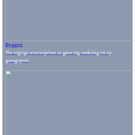
Byggeri
Tre vigtige overvejelser at gøre sig omkring en ny
garageport