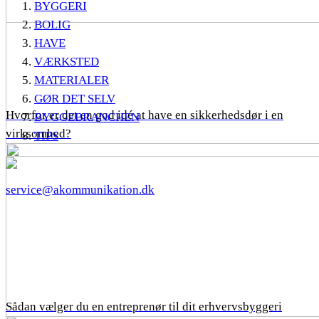
BYGGERI
BOLIG
HAVE
VÆRKSTED
MATERIALER
GØR DET SELV
Hvorfor er det en god idé at have en sikkerhedsdør i en
BYGGEBRANCHEN
virksomhed?
TIPS
service@akommunikation.dk
Sådan vælger du en entreprenør til dit erhvervsbyggeri